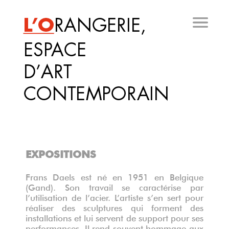
Aller
au
contenu
principal
EXPOSITIONS
Frans Daels est né en 1951 en Belgique
(Gand). Son travail se caractérise par
l’utilisation de l’acier. L’artiste s’en sert pour
réaliser des sculptures qui forment des
installations et lui servent de support pour ses
performances. Il rend souvent hommage aux