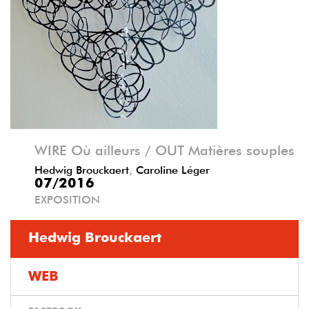
Précédent
Suivant
WIRE Où ailleurs / OUT Matières souples
Hedwig Brouckaert
,
Caroline Léger
07/2016
EXPOSITION
Hedwig Brouckaert
WEB