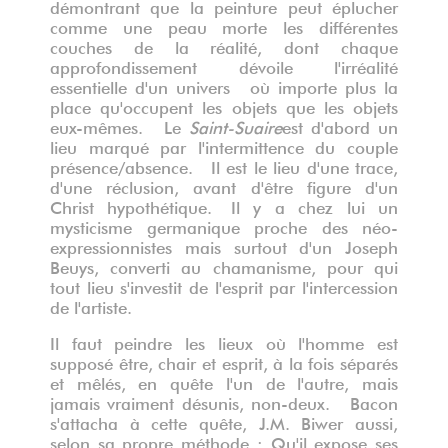
démontrant que la peinture peut éplucher
comme une peau morte les différentes
couches de la réalité, dont chaque
approfondissement dévoile l'irréalité
essentielle d'un univers où importe plus la
place qu'occupent les objets que les objets
eux-mêmes. Le
Saint-Suaire
est d'abord un
lieu marqué par l'intermittence du couple
présence/absence. Il est le lieu d'une trace,
d'une réclusion, avant d'être figure d'un
Christ hypothétique. Il y a chez lui un
mysticisme germanique proche des néo-
expressionnistes mais surtout d'un Joseph
Beuys, converti au chamanisme, pour qui
tout lieu s'investit de l'esprit par l'intercession
de l'artiste.
Il faut peindre les lieux où l'homme est
supposé être, chair et esprit, à la fois séparés
et mêlés, en quête l'un de l'autre, mais
jamais vraiment désunis, non-deux. Bacon
s'attacha à cette quête, J.M. Biwer aussi,
selon sa propre méthode : Qu'il expose ses