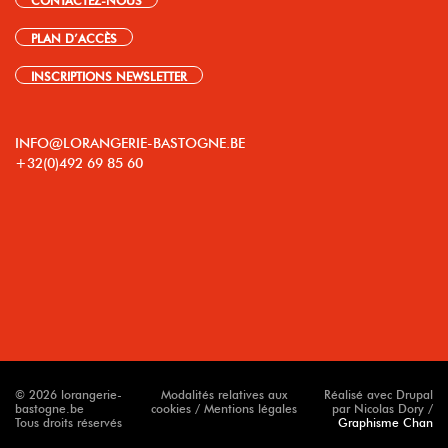
PLAN D’ACCÈS
INSCRIPTIONS NEWSLETTER
INFO@LORANGERIE-BASTOGNE.BE
+32(0)492 69 85 60
© 2026 lorangerie-
Modalités relatives aux
Réalisé avec Drupal
bastogne.be
cookies / Mentions légales
par Nicolas Dory /
Tous droits réservés
Graphisme Chan