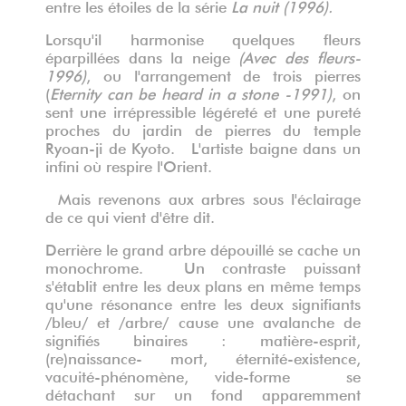
entre les étoiles de la série
La nuit (1996).
Lorsqu'il harmonise quelques fleurs
éparpillées dans la neige
(Avec des fleurs-
1996)
, ou l'arrangement de trois pierres
(
Eternity can be heard in a stone -1991)
, on
sent une irrépressible légéreté et une pureté
proches du jardin de pierres du temple
Ryoan-ji de Kyoto. L'artiste baigne dans un
infini où respire l'Orient.
Mais revenons aux arbres sous l'éclairage
de ce qui vient d'être dit.
Derrière le grand arbre dépouillé se cache un
monochrome. Un contraste puissant
s'établit entre les deux plans en même temps
qu'une résonance entre les deux signifiants
/bleu/ et /arbre/ cause une avalanche de
signifiés binaires : matière-esprit,
(re)naissance- mort, éternité-existence,
vacuité-phénomène, vide-forme se
détachant sur un fond apparemment