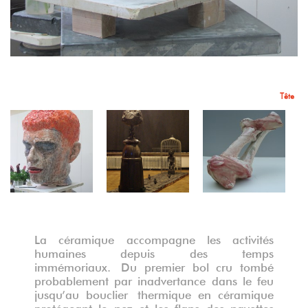
Magnum corpus
Pootjes
Tête
La céramique accompagne les activités
humaines depuis des temps
immémoriaux.
Du premier bol cru tombé
probablement par inadvertance dans le feu
jusqu’au bouclier
thermique en céramique
protégeant le nez et les flans des navettes