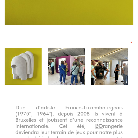
°
Duo d’artiste Franco-Luxembourgeois
(1975°, 1964°), depuis 2008 ils vivent à
Bruxelles et jouissent d’une reconnaissance
internationale. Cet été,
L’O
rangerie
deviendra leur terrain de jeux pour notre plus
grand plaisir. Le duo nous proposera un état