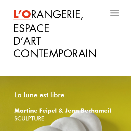
Aller
au
contenu
principal
La lune est libre
Martine Feipel & Jean Bechameil
SCULPTURE