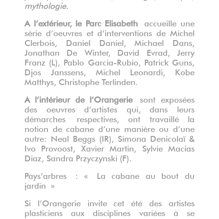
mythologie.
A l’extérieur, le Parc Elisabeth
accueille une
série d’oeuvres et d’interventions de
Michel
Clerbois, Daniel Daniel, Michael Dans,
Jonathan De Winter, David Evrad, Jerry
Franz (L), Pablo Garcia-Rubio, Patrick Guns,
Djos Janssens, Michel Leonardi, Kobe
Matthys, Christophe Terlinden.
A l’intérieur de l’Orangerie
sont exposées
des oeuvres d’artistes qui, dans leurs
démarches
respectives, ont travaillé la
notion de cabane d’une manière ou d’une
autre:
Neal Beggs (IR), Simona Denicolaï &
Ivo Provoost, Xavier Martin, Sylvie Macias
Diaz, Sandra Przyczynski (F).
Pays’arbres : « La cabane au bout du
jardin »
Si l’Orangerie invite cet été des artistes
plasticiens aux disciplines variées à se