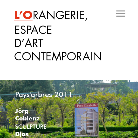
Aller
au
contenu
principal
Pays'arbres 2011
Jörg
Coblenz
SCULPTURE
Djos