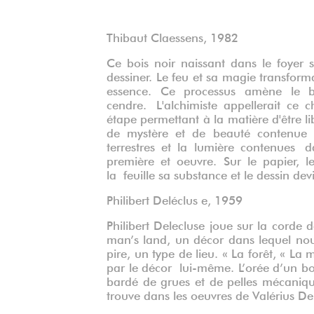
Thibaut Claessens, 1982
Ce bois noir naissant dans le foyer 
dessiner. Le feu et sa magie transform
essence. Ce processus amène le boi
cendre. L'alchimiste appellerait ce
étape permettant à la matière d'être li
de mystère et de beauté contenue dan
terrestres et la lumière contenues d
première et oeuvre. Sur le papier, le
la feuille sa substance et le dessin de
Philibert Deléclus e, 1959
Philibert Delecluse joue sur la corde d
man’s land, un décor dans lequel nou
pire, un type de lieu. « La forêt, « La
par le décor lui-même. L’orée d’un bo
bardé de grues et de pelles mécani
trouve dans les oeuvres de Valérius De