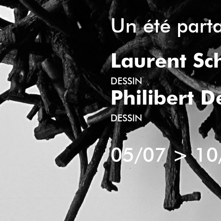
Un été part
Laurent Sc
DESSIN
Philibert D
DESSIN
05/07
>
10