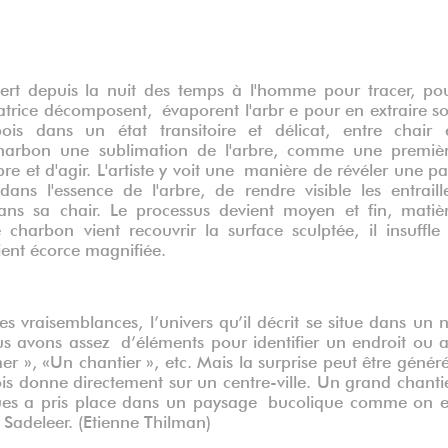
sert depuis la nuit des temps à l'homme pour tracer, po
atrice décomposent, évaporent l'arbr e pour en extraire s
s dans un état transitoire et délicat, entre chair 
 charbon une sublimation de l'arbre, comme une premiè
bre et d'agir. L'artiste y voit une manière de révéler une pa
s l'essence de l'arbre, de rendre visible les entraill
ans sa chair. Le processus devient moyen et fin, matiè
 charbon vient recouvrir la surface sculptée, il insuffle
vient écorce magnifiée.
es vraisemblances, l’univers qu’il décrit se situe dans un 
s avons assez d’éléments pour identifier un endroit ou 
 mer », «Un chantier », etc. Mais la surprise peut être génér
is donne directement sur un centre-ville. Un grand chanti
ques a pris place dans un paysage bucolique comme on 
 Sadeleer. (Etienne Thilman)