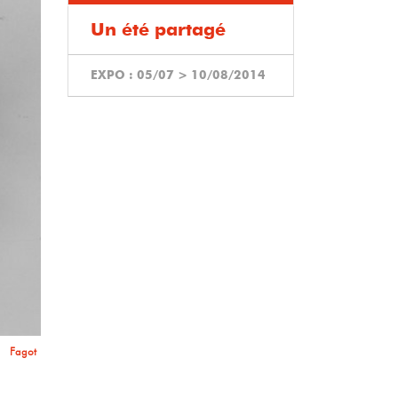
Un été partagé
EXPO :
05/07
>
10/08/2014
Ciseaux
 barrage
dyptique
sadeurs
xposition
Fagot