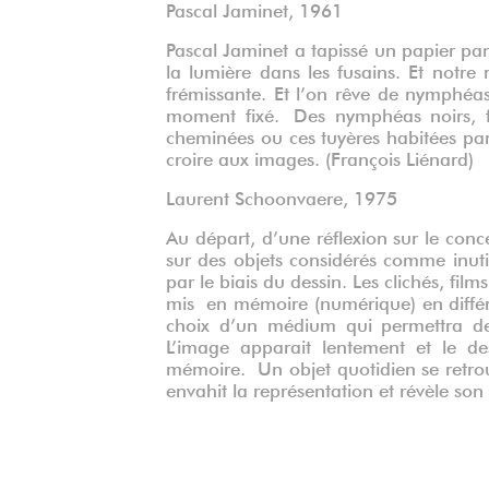
Pascal Jaminet, 1961
Pascal Jaminet a tapissé un papier pa
la lumière dans les fusains. Et notr
frémissante. Et l’on rêve de nymphéa
moment fixé. Des nymphéas noirs, f
cheminées ou ces tuyères habitées par
croire aux images. (François Liénard)
Laurent Schoonvaere, 1975
Au départ, d’une réflexion sur le conc
sur des objets considérés comme inutil
par le biais du dessin. Les clichés, film
mis en mémoire (numérique) en différé,
choix d’un médium qui permettra de
L’image apparait lentement et le de
mémoire. Un objet quotidien se retrouv
envahit la représentation et révèle son 