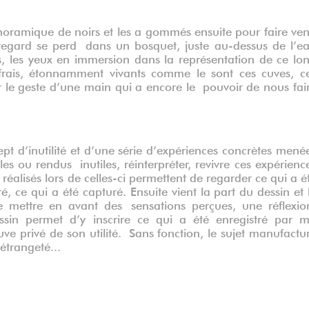
noramique de noirs et les a gommés ensuite pour faire ven
e regard se perd dans un bosquet, juste au-dessus de l’e
s, les yeux en immersion dans la représentation de ce lo
rais, étonnamment vivants comme le sont ces cuves, c
 le geste d’une main qui a encore le pouvoir de nous fai
ept d’inutilité et d’une série d’expériences concrètes mené
es ou rendus inutiles, réinterpréter, revivre ces expérienc
s réalisés lors de celles-ci permettent de regarder ce qui a é
 ce qui a été capturé. Ensuite vient la part du dessin et 
 mettre en avant des sensations perçues, une réflexio
ssin permet d’y inscrire ce qui a été enregistré par 
e privé de son utilité. Sans fonction, le sujet manufactu
étrangeté...