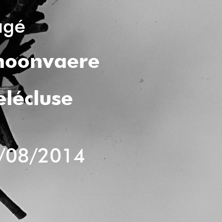
agé
hoonvaere
elécluse
/08/2014