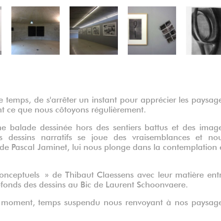
 temps, de s'arrêter un instant pour apprécier les paysag
t ce que nous côtoyons régulièrement.
e balade dessinée hors des sentiers battus et des imag
ses dessins narratifs se joue des vraisemblances et no
e Pascal Jaminet, lui nous plonge dans la contemplation 
conceptuels » de Thibaut Claessens avec leur matière ent
ofonds des dessins au Bic de Laurent Schoonvaere.
un moment, temps suspendu nous renvoyant à nos paysag