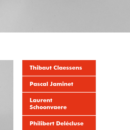
Thibaut Claessens
Pascal Jaminet
Laurent
Schoonvaere
Philibert Delécluse