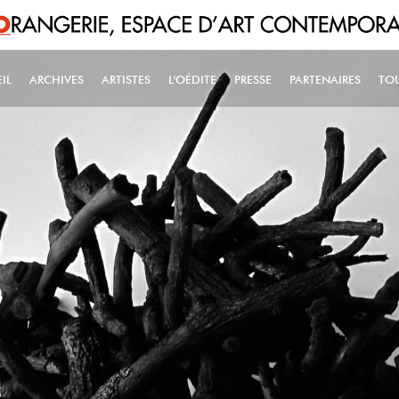
IL
ARCHIVES
ARTISTES
L'OÉDITE
PRESSE
PARTENAIRES
TO
IN NAVIGATION