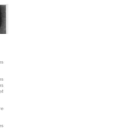
Suivant
es
es
us
et
re
es