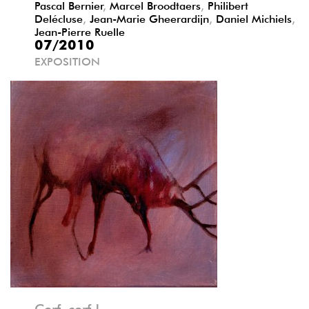
Pascal Bernier
,
Marcel Broodtaers
,
Philibert
Delécluse
,
Jean-Marie Gheerardijn
,
Daniel Michiels
,
Jean-Pierre Ruelle
07/2010
EXPOSITION
Précédent
Suivant
Cerf, cerf !