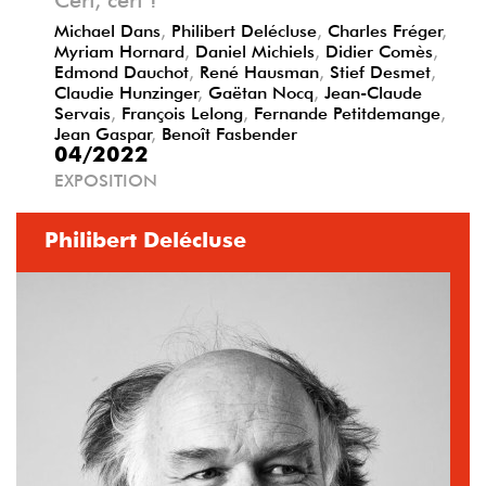
Michael Dans
,
Philibert Delécluse
,
Charles Fréger
,
Myriam Hornard
,
Daniel Michiels
,
Didier Comès
,
Edmond Dauchot
,
René Hausman
,
Stief Desmet
,
Claudie Hunzinger
,
Gaëtan Nocq
,
Jean-Claude
Servais
,
François Lelong
,
Fernande Petitdemange
,
Jean Gaspar
,
Benoît Fasbender
04/2022
EXPOSITION
Philibert Delécluse