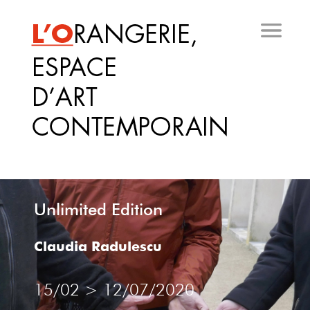
Aller
au
contenu
principal
Unlimited Edition
Claudia Radulescu
15/02
>
12/07/2020