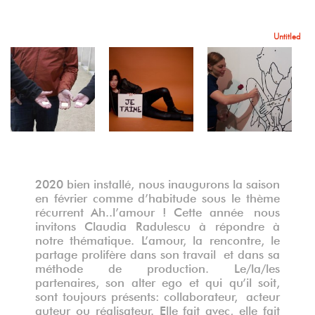
Certificat d'authenticité
JTM, 2013
Untitled
Vue de l'exposition dans la rotonde
Vue de l'exposition dans la rotonde
Vue de l'exposition dans la rotonde
2020 bien installé, nous inaugurons la saison
en février comme d’habitude sous le thème
récurrent Ah..l’amour ! Cette année nous
invitons Claudia Radulescu à répondre à
notre thématique. L’amour, la rencontre, le
partage prolifère dans son travail et dans sa
méthode de production. Le/la/les
partenaires, son alter ego et qui qu’il soit,
Fumewaar, tôle émaillée, 2016
sont toujours présents: collaborateur, acteur
auteur ou réalisateur. Elle fait avec, elle fait