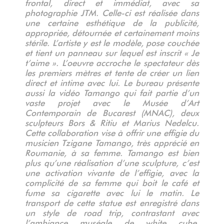
frontal, direct et immédiat, avec sa
photographie JTM. Celle-ci est réalisée dans
une certaine esthétique de la publicité,
appropriée, détournée et certainement moins
stérile. L’artiste y est le modèle, pose couchée
et tient un panneau sur lequel est inscrit « Je
t’aime ». L’oeuvre accroche le spectateur dès
les premiers mètres et tente de créer un lien
direct et intime avec lui. Le bureau présente
aussi la vidéo Tamango qui fait partie d’un
vaste projet avec le Musée d’Art
Contemporain de Bucarest (MNAC), deux
sculpteurs Bors & Ritiu et Marius Nedelcu.
Cette collaboration vise à offrir une effigie du
musicien Tzigane Tamango, très apprécié en
Roumanie, à sa femme. Tamango est bien
plus qu’une réalisation d’une sculpture, c’est
une activation vivante de l’effigie, avec la
complicité de sa femme qui boit le café et
fume sa cigarette avec lui le matin. Le
transport de cette statue est enregistré dans
un style de road trip, contrastant avec
l’ambiance muséale de white cube.