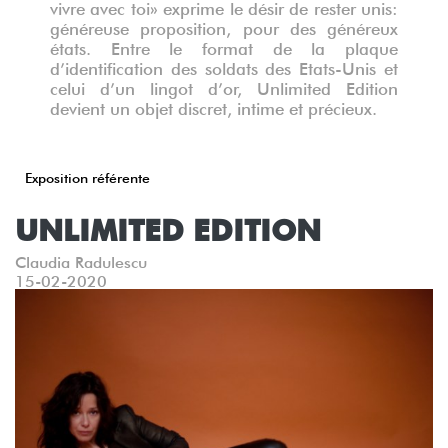
vivre avec toi» exprime le désir de rester unis:
généreuse proposition, pour des généreux
états. Entre le format de la plaque
d’identification des soldats des Etats-Unis et
celui d’un lingot d’or, Unlimited Edition
devient un objet discret, intime et précieux.
Exposition référente
UNLIMITED EDITION
Claudia Radulescu
15-02-2020