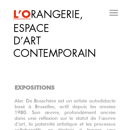
Aller
au
contenu
principal
EXPOSITIONS
Alec De Busschère est un artiste autodidacte
basé à Bruxelles, actif depuis les années
1980. Son œuvre, profondément
ancrée
dans une
réflexion sur le statut de l’œuvre
d’art, la paternité artistique et les processus
collaboratifs
, se
déploie à travers une