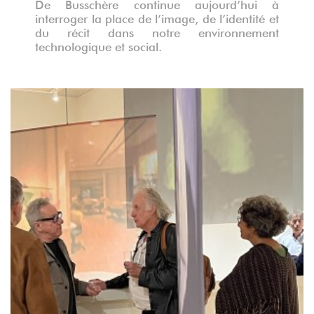
De Busschère continue au
jourd’hui à
interroger la place de l’image, de l’identité et
du récit dans notre environnement
technologique et socia
l.