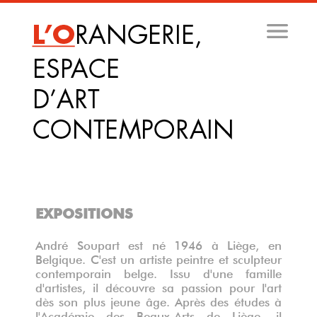
Aller
au
contenu
principal
EXPOSITIONS
André Soupart est né 1946 à Liège, en
Belgique. C'est un artiste peintre et sculpteur
contemporain belge. Issu d'une famille
d'artistes, il découvre sa passion pour l'art
dès son plus jeune âge. Après des études à
l'Académie des Beaux-Arts de Liège, il