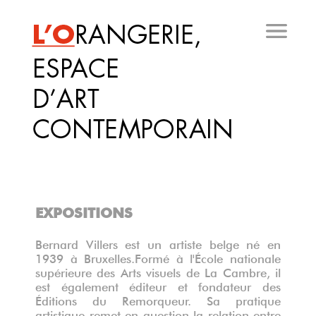
Aller
au
contenu
principal
EXPOSITIONS
Bernard Villers est un artiste belge né en
1939 à Bruxelles.Formé à l'École nationale
supérieure des Arts visuels de La Cambre, il
est également éditeur et fondateur des
Éditions du Remorqueur.
Sa pratique
artistique remet en question la relation entre