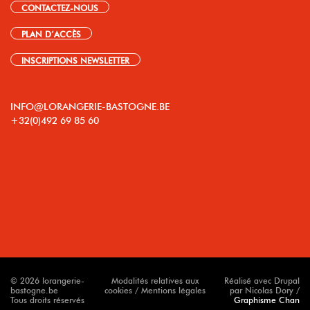
CONTACTEZ-NOUS
PLAN D’ACCÈS
INSCRIPTIONS NEWSLETTER
INFO@LORANGERIE-BASTOGNE.BE
+32(0)492 69 85 60
© 2026 lorangerie-
Modalités relatives aux
Réalisé avec Drupal
bastogne.be
cookies / Mentions légales
par Nicolas Dory /
Tous droits réservés
Graphisme Chan