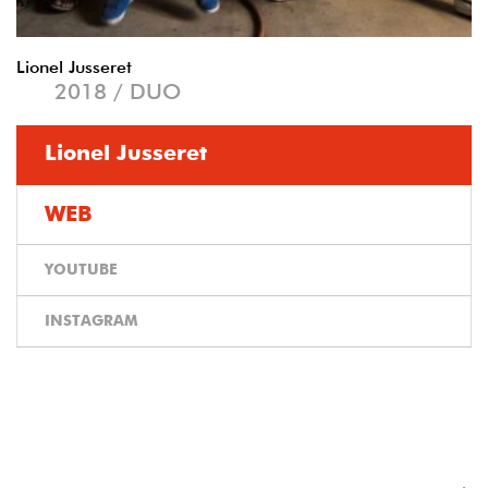
Précédent
Suivant
Lionel Jusseret
2018 / DUO
Lionel Jusseret
WEB
YOUTUBE
INSTAGRAM