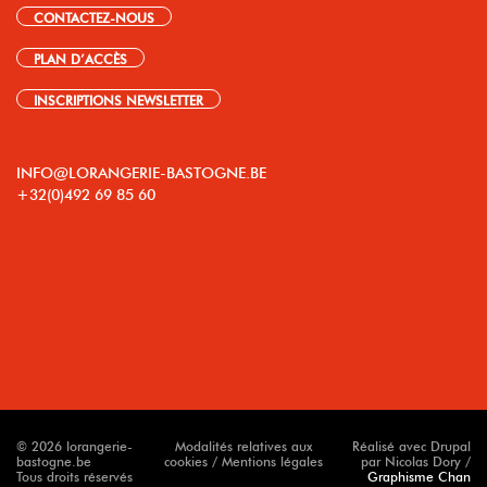
CONTACTEZ-NOUS
PLAN D’ACCÈS
INSCRIPTIONS NEWSLETTER
INFO@LORANGERIE-BASTOGNE.BE
+32(0)492 69 85 60
© 2026 lorangerie-
Modalités relatives aux
Réalisé avec Drupal
bastogne.be
cookies / Mentions légales
par Nicolas Dory /
Tous droits réservés
Graphisme Chan