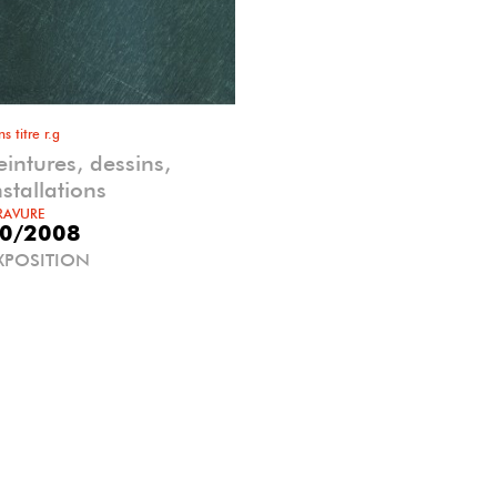
ns titre r.g
eintures, dessins,
nstallations
RAVURE
0/2008
XPOSITION