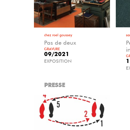
chez roel goussey
sa
Pas de deux
P
i
GRAVURE
09/2021
G
1
EXPOSITION
E
PRESSE