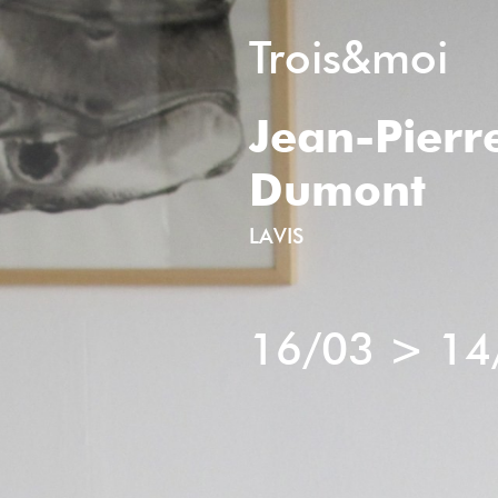
Trois&moi
Jean-Pierr
Dumont
LAVIS
16/03
>
14