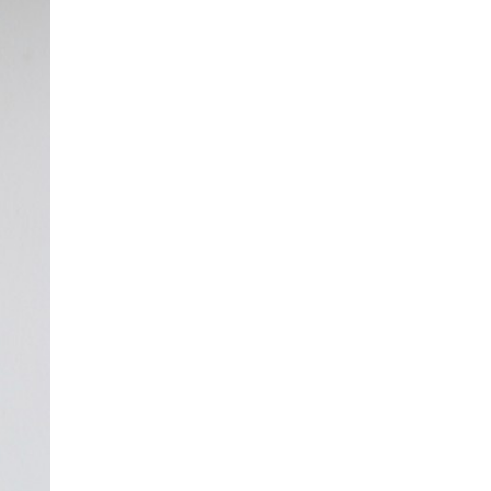
m+/-150cm
00 x 15cm