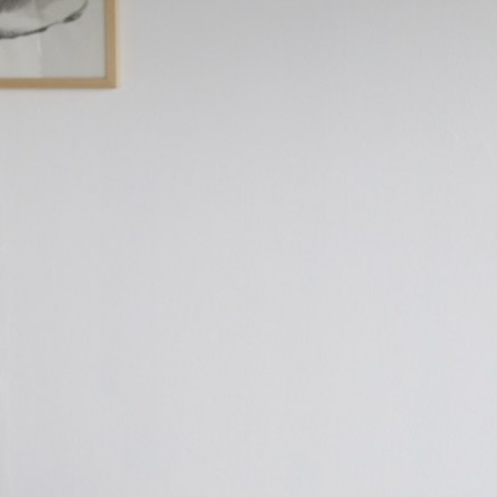
Cendrillon, sculpture, osier teinté, dentelle à l’aiguille (fil japonais) H. 185cm, dia
Proue ; technique mixte, carton, plasticine coquillage , etc… 200 x 1