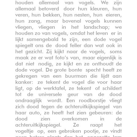
houden allemaal van vogels. We zijn
allemaal betoverd
door hun kleuren, hun
veren, hun bekken, hun nesten, hun
eieren,
hun zang, maar bovenal vogels kunnen
vliegen, vliegen
in het landschap; we
houden zo van vogels, omdat het leven
er in
lijkt samengebald te zijn, een dode vogel
spiegelt ons de
dood feller dan wat ook in
het gezicht.
Zij kijkt naar de vogels,
soms
maak ze er wat foto’s van, maar eigenlijk is
dat niet
nodig, ze kijkt en ze onthoudt de
dode vogel. De grote bonte
specht heeft ze
gekregen van een buurman die lijdt aan
kanker:
ze tekent de vogel die voor haar
ligt, op de werktafel, ze tekent
of schildert
tot de universele geur van de dood
ondraaglijk
wordt. Een roodborstje vliegt
zich dood tegen de achteruitkijkspiegel
van
haar auto, ze heeft het zien gebeuren: de
dood
zien overkomen in de
achteruitkijkspiegel. Ze raapt het
vogeltje
op, een gebroken pootje, ze vindt
geen betere plaats dan het
opgezette lam