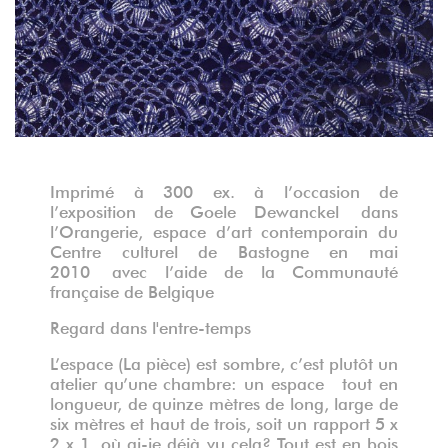
Imprimé à 300 ex. à l’occasion de
l’exposition de Goele Dewanckel dans
l’Orangerie, espace d’art contemporain du
Centre culturel de Bastogne en mai
2010 avec l’aide de la Communauté
française de Belgique
Regard dans l'entre-temps
L’espace (La pièce) est sombre, c’est plutôt un
atelier qu’une chambre: un espace tout en
longueur, de quinze mètres de long, large de
six mètres et haut de trois, soit un rapport 5 x
2 x 1, où ai-je déjà vu cela? Tout est en bois