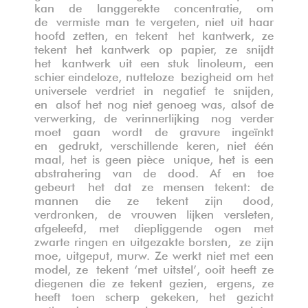
kan de langgerekte concentratie, om
de
vermiste man te vergeten, niet uit haar
hoofd zetten, en tekent
het kantwerk, ze
tekent het kantwerk op papier, ze snijdt
het
kantwerk uit een stuk linoleum, een
schier eindeloze, nutteloze
bezigheid om het
universele verdriet in negatief te snijden,
en
alsof het nog niet genoeg was, alsof de
verwerking, de verinnerlijking
nog verder
moet gaan wordt de gravure ingeïnkt
en
gedrukt, verschillende keren, niet één
maal, het is geen pièce
unique, het is een
abstrahering van de dood.
Af en toe
gebeurt
het dat ze mensen tekent: de
mannen die ze tekent zijn
dood,
verdronken, de vrouwen lijken versleten,
afgeleefd, met
diepliggende ogen met
zwarte ringen en uitgezakte borsten,
ze zijn
moe, uitgeput, murw. Ze werkt niet met een
model, ze
tekent ‘met uitstel’, ooit heeft ze
diegenen die ze tekent gezien,
ergens, ze
heeft toen scherp gekeken, het gezicht