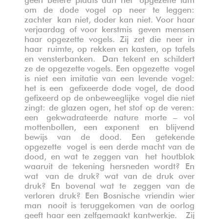
om de dode vogel op neer te leggen:
zachter
kan niet, doder kan niet. Voor haar
verjaardag of voor kerstmis
geven mensen
haar opgezette vogels. Zij zet die neer in
haar
ruimte, op rekken en kasten, op tafels
en vensterbanken.
Dan tekent en schildert
ze de opgezette vogels.
Een opgezette
vogel
is niet een imitatie van een levende vogel:
het is een
gefixeerde dode vogel, de dood
gefixeerd op de onbeweeglijke
vogel die niet
zingt: de glazen ogen, het stof op de veren:
een
gekwadrateerde nature morte – vol
mottenbollen, een exponent
en blijvend
bewijs van de dood.
Een getekende
opgezette
vogel is een derde macht van de
dood, en wat te zeggen van
het houtblok
waaruit de tekening hersneden wordt?
En
wat
van de druk? wat van de druk over
druk? En bovenal wat te
zeggen van de
verloren druk?
Een Bosnische vriendin wier
man
nooit is teruggekomen van de oorlog
geeft haar een zelfgemaakt kantwerkje.
Zij