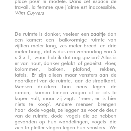
place pour le modèle. Dans cet espace de
travail, la femme que j’aime est inaccessible.
Wim Cuyvers
De ruimte is donker, veeleer een zaaltje dan
een kamer: een
balkvormige ruimte van
vijftien meter lang, zes meter breed
en drie
meter hoog, dat is dus een verhouding van 5
x 2 x 1,
waar heb ik dat nog gezien? Alles is
er van hout, donker gelakt
of gebeitst: vloer,
kolommen, balken, plafond, rekken,
tafels.
Er zijn alleen maar vensters aan de
noordkant van de ruimte,
aan de straatkant.
Mensen drukken hun neus tegen de
ramen,
komen binnen vragen of er iets te
kopen valt, maar zij zegt:
‘neen, er is hier
niets te koop’. Andere mensen brengen
haar
dode vogels, ze leggen ze voor de deur
van de ruimte, dode
vogels die ze hebben
gevonden op hun wandelingen, vogels
die
zich te pletter vlogen tegen hun vensters.
We