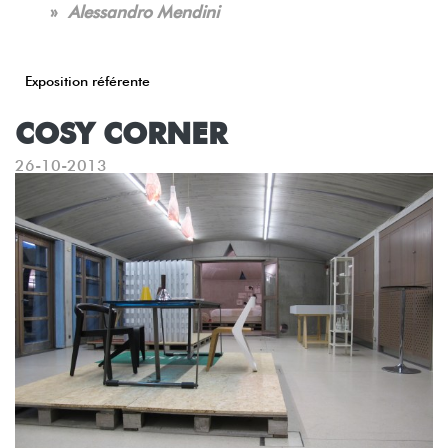
»
Alessandro Mendini
Exposition référente
COSY CORNER
26-10-2013
Précédent
Su