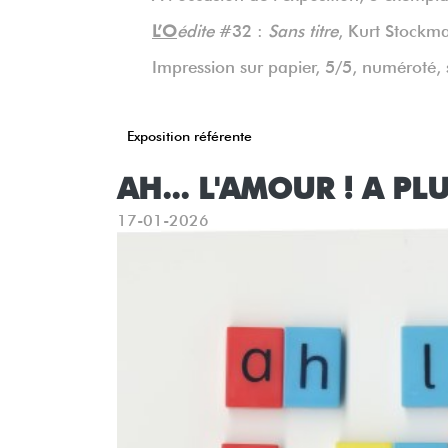
L’O
édite
#32 :
Sans titre
, Kurt Stockm
Impression sur papier, 5/5, numéroté, 
Exposition référente
AH... L'AMOUR ! A PL
17-01-2026