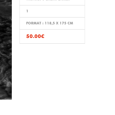
1
FORMAT : 118,5 X 175 CM
50.00€