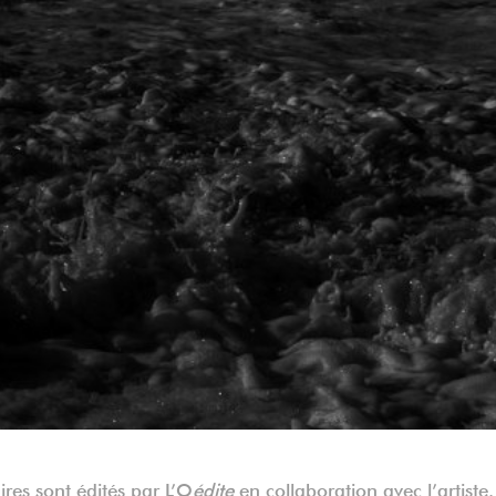
ires sont édités par
L’O
édite
en collaboration avec l’artiste.