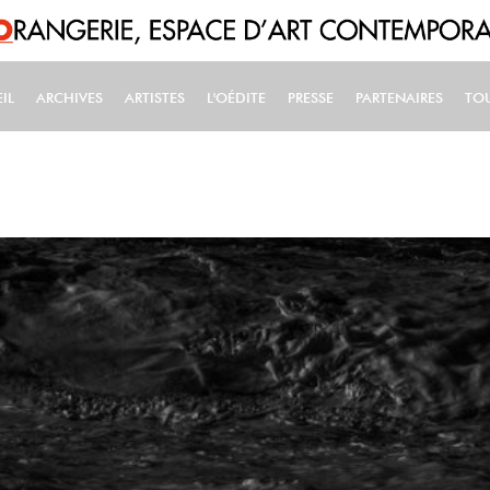
IL
ARCHIVES
ARTISTES
L'OÉDITE
PRESSE
PARTENAIRES
TO
IN NAVIGATION