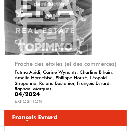
Précédent
Suivant
Proche des étoiles (et des commerces)
Fatma Abidi
,
Carine Wynants
,
Charline Bihain
,
Amélie Hordebise
,
Philippe Houzé
,
Léopold
Strepenne
,
Roland Bastenier
,
François Evrard
,
Raphael Marques
04/2024
EXPOSITION
François Evrard