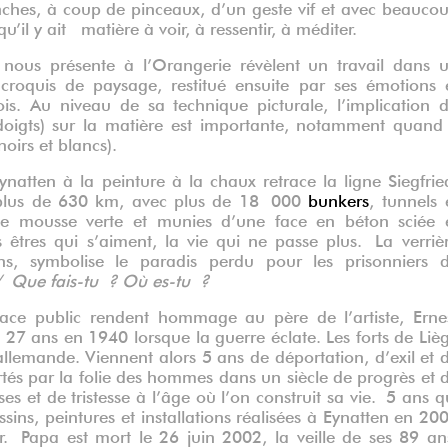
lanches, à coup de pinceaux, d’un geste vif et avec beauco
 qu’il y ait matière à voir, à ressentir, à méditer.
 nous présente à l’Orangerie révèlent un travail dans 
croquis de paysage, restitué ensuite par ses émotions 
ois.
Au niveau de sa technique picturale, l’implication 
 doigts) sur la matière est importante, notamment quand 
noirs et blancs).
ynatten à la peinture à la chaux retrace la ligne Siegfrie
r plus de 630 km, avec plus de 18
000
bunkers
, tunnels 
s de mousse verte et munies d’une face en béton sciée 
 êtres qui s’aiment, la vie qui ne passe plus.
La verriè
ons, symbolise le paradis perdu pour les prisonniers 
 /
Que fais-tu ? Où es-tu ?
pace public rendent hommage au père de l’artiste, Erne
 27 ans en 1940 lorsque la guerre éclate. Les forts de Liè
 allemande. Viennent alors 5 ans de déportation, d’exil et 
és par la folie des hommes dans un siècle de progrès et 
es et de tristesse à l’âge où l’on construit sa vie. 5 ans q
ins, peintures et installations réalisées à Eynatten en 20
ir.
Papa est mort le 26 juin 2002, la veille de ses 89 an