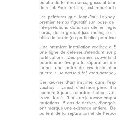
palette de teintes noires, grises et b
de relief.
Pour l’artiste, il est important
Les peintures que Jean-Paul Laixhay
premier temps figuratif sur base de 
interprétations dans son atelier liége
corps, de la gestuel (ses mains, ses
utilise le fusain (en particulier pour les 
Une première installation réalisée à E
une ligne de défense s'étendant su
fortifications. Des prismes couvert
pourfendue évoque la séparation des
jaune, une autre de ces installati
guerre :
Je pense à toi, mon amour.
Ces œuvres d’art inscrites dans l’es
Laixhay : Ernest, c’est mon père. Il a
tiennent 8 jours, retardant l’offensive
travail forcé.
5 ans de jeunesse emport
mutations.
5 ans de dérives, d’angoiss
ont marqué une existence entière. Dess
parlent de la séparation et de l’espo