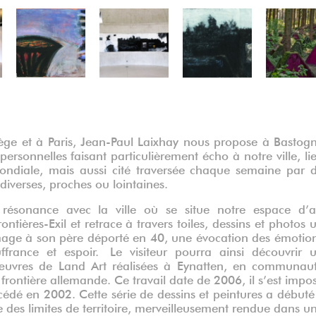
ge et à Paris, Jean-Paul Laixhay nous propose à Bastog
personnelles faisant particulièrement écho à notre ville, li
ndiale, mais aussi cité traversée chaque semaine par 
iverses, proches ou lointaines.
 résonance avec la ville où se situe notre espace d’a
rontières-Exil et retrace à travers toiles, dessins et photos 
mmage à son père déporté en 40, une évocation des émotio
uffrance et espoir.
Le visiteur pourra ainsi découvrir 
œuvres de Land Art réalisées à Eynatten, en communau
rontière allemande. Ce travail date de 2006, il s’est impo
écédé en 2002.
Cette série de dessins et peintures a débuté 
e des limites de territoire, merveilleusement rendue dans u