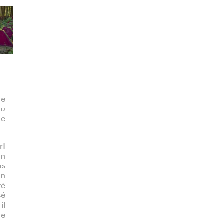
Suivant
ne
eu
de
rt
un
ns
un
té
sé
il
ne