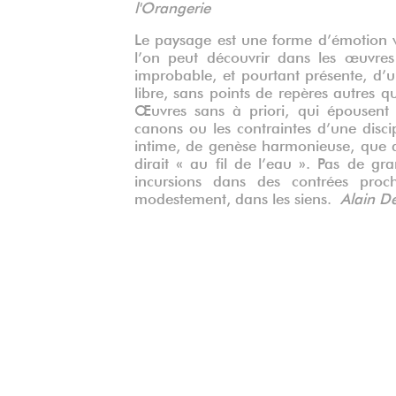
l'Orangerie
Le paysage est une forme d’émotion v
l’on peut découvrir dans les œuvres
improbable, et pourtant présente, d’un
libre, sans points de repères autres q
Œuvres sans à priori, qui épousent d
canons ou les contraintes d’une discip
intime, de genèse harmonieuse, que d’
dirait « au fil de l’eau ». Pas de gr
incursions dans des contrées proch
modestement, dans les siens.
Alain D