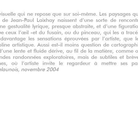
isuelle qui ne repose que sur soi-même. Les paysages q
 de Jean-Paul Laixhay naissent d’une sorte de rencont
e gestualité lyrique, presque abstraite, et d’une figurati
ue ceux l’œil -et du fusain, ou du pinceau, qui les a tracé
avantage les sensations éprouvées par l’artiste, que l
line artistique. Aussi est-il moins question de cartograph
une lente et fluide dérive, au fil de la matière, comme 
andes randonnées exploratoires, mais de subtiles et brèv
es, où l’artiste invite le regardeur à mettre ses pa
elaunois, novembre 2004