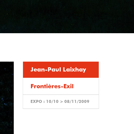
Jean-Paul Laixhay
Frontières-Exil
EXPO :
10/10
>
08/11/2009
Exil