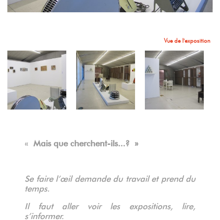
Vue de l'exposition
Vue de l'exposition
Vue de l'exposition
Vue de l'exposition
Vue de l'exposition
Vue de l'exposition
«
Mais que cherchent-ils...? »
Se faire l’œil demande du travail et prend du
temps.
Il faut aller voir les expositions, lire,
s’informer.