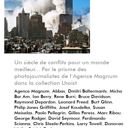
Précédent
Suivant
Un siècle de conflits pour un monde
meilleur... Par le prisme des
photojournalistes de l’Agence Magnum
dans la collection Lhoist
Agence Magnum
,
Abbas
,
Dmitri Baltermants
,
Micha
Bar Am
,
Ian Berry
,
Rene Burri
,
Bruce Davidson
,
Raymond Depardon
,
Leonard Freed
,
Burt Glinn
,
Philip Jones Griffiths
,
Josef Koudelka
,
Susan
Meiselas
,
Paolo Pellegrin
,
Gilles Peress
,
Marc Ribou
,
George Rodger
,
David Seymour
,
Ferdinando
Scianna
,
Chris Steele-Perkins
,
Larry Towell
,
Donovan