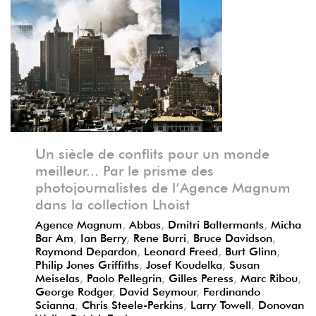
Précédent
Suivant
Un siècle de conflits pour un monde
meilleur... Par le prisme des
photojournalistes de l’Agence Magnum
dans la collection Lhoist
Agence Magnum
,
Abbas
,
Dmitri Baltermants
,
Micha
Bar Am
,
Ian Berry
,
Rene Burri
,
Bruce Davidson
,
Raymond Depardon
,
Leonard Freed
,
Burt Glinn
,
Philip Jones Griffiths
,
Josef Koudelka
,
Susan
Meiselas
,
Paolo Pellegrin
,
Gilles Peress
,
Marc Ribou
,
George Rodger
,
David Seymour
,
Ferdinando
Scianna
,
Chris Steele-Perkins
,
Larry Towell
,
Donovan