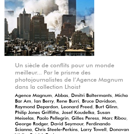
Précédent
Suivant
Un siècle de conflits pour un monde
meilleur... Par le prisme des
photojournalistes de l’Agence Magnum
dans la collection Lhoist
Agence Magnum
,
Abbas
,
Dmitri Baltermants
,
Micha
Bar Am
,
Ian Berry
,
Rene Burri
,
Bruce Davidson
,
Raymond Depardon
,
Leonard Freed
,
Burt Glinn
,
Philip Jones Griffiths
,
Josef Koudelka
,
Susan
Meiselas
,
Paolo Pellegrin
,
Gilles Peress
,
Marc Ribou
,
George Rodger
,
David Seymour
,
Ferdinando
Scianna
,
Chris Steele-Perkins
,
Larry Towell
,
Donovan