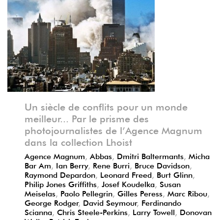
Précédent
Suivant
Un siècle de conflits pour un monde
meilleur... Par le prisme des
photojournalistes de l’Agence Magnum
dans la collection Lhoist
Agence Magnum
,
Abbas
,
Dmitri Baltermants
,
Micha
Bar Am
,
Ian Berry
,
Rene Burri
,
Bruce Davidson
,
Raymond Depardon
,
Leonard Freed
,
Burt Glinn
,
Philip Jones Griffiths
,
Josef Koudelka
,
Susan
Meiselas
,
Paolo Pellegrin
,
Gilles Peress
,
Marc Ribou
,
George Rodger
,
David Seymour
,
Ferdinando
Scianna
,
Chris Steele-Perkins
,
Larry Towell
,
Donovan