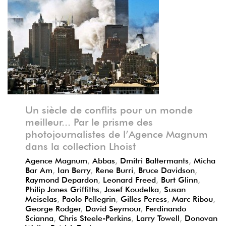
Précédent
Suivant
Un siècle de conflits pour un monde
meilleur... Par le prisme des
photojournalistes de l’Agence Magnum
dans la collection Lhoist
Agence Magnum
,
Abbas
,
Dmitri Baltermants
,
Micha
Bar Am
,
Ian Berry
,
Rene Burri
,
Bruce Davidson
,
Raymond Depardon
,
Leonard Freed
,
Burt Glinn
,
Philip Jones Griffiths
,
Josef Koudelka
,
Susan
Meiselas
,
Paolo Pellegrin
,
Gilles Peress
,
Marc Ribou
,
George Rodger
,
David Seymour
,
Ferdinando
Scianna
,
Chris Steele-Perkins
,
Larry Towell
,
Donovan