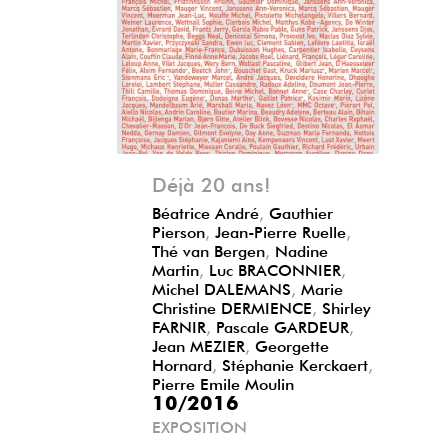
Précédent
Suivant
Déjà 20 ans!
Béatrice André
,
Gauthier
Pierson
,
Jean-Pierre Ruelle
,
Thé van Bergen
,
Nadine
Martin
,
Luc BRACONNIER
,
Michel DALEMANS
,
Marie
Christine DERMIENCE
,
Shirley
FARNIR
,
Pascale GARDEUR
,
Jean MEZIER
,
Georgette
Hornard
,
Stéphanie Kerckaert
,
Pierre Emile Moulin
10/2016
EXPOSITION