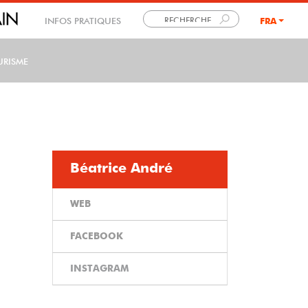
INFOS PRATIQUES
FRA
LANG
URISME
Béatrice André
WEB
FACEBOOK
INSTAGRAM