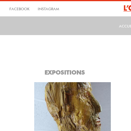
Aller
au
FACEBOOK
INSTAGRAM
contenu
principal
ACCUE
MA
EXPOSITIONS