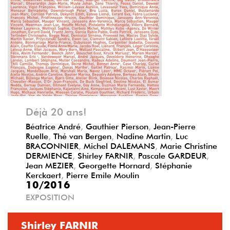
Précédent
Suivant
Déjà 20 ans!
Béatrice André
,
Gauthier Pierson
,
Jean-Pierre
Ruelle
,
Thé van Bergen
,
Nadine Martin
,
Luc
BRACONNIER
,
Michel DALEMANS
,
Marie Christine
DERMIENCE
,
Shirley FARNIR
,
Pascale GARDEUR
,
Jean MEZIER
,
Georgette Hornard
,
Stéphanie
Kerckaert
,
Pierre Emile Moulin
10/2016
EXPOSITION
Shirley FARNIR