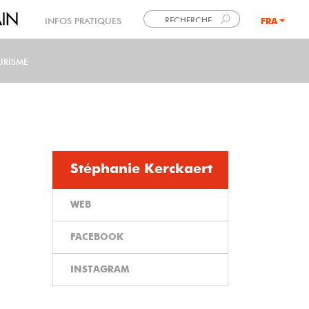
INFOS PRATIQUES
FRA
LANG
URISME
Stéphanie Kerckaert
WEB
FACEBOOK
INSTAGRAM