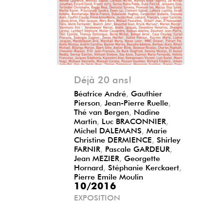
Précédent
Suivant
Déjà 20 ans!
Béatrice André
,
Gauthier
Pierson
,
Jean-Pierre Ruelle
,
Thé van Bergen
,
Nadine
Martin
,
Luc BRACONNIER
,
Michel DALEMANS
,
Marie
Christine DERMIENCE
,
Shirley
FARNIR
,
Pascale GARDEUR
,
Jean MEZIER
,
Georgette
Hornard
,
Stéphanie Kerckaert
,
Pierre Emile Moulin
10/2016
EXPOSITION