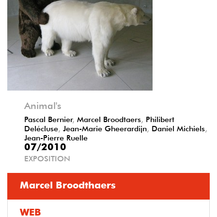
Précédent
Suivant
Animal's
Pascal Bernier
,
Marcel Broodtaers
,
Philibert
Delécluse
,
Jean-Marie Gheerardijn
,
Daniel Michiels
,
Jean-Pierre Ruelle
07/2010
EXPOSITION
Marcel Broodthaers
WEB