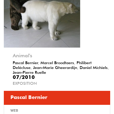
Précédent
Suivant
Animal's
Pascal Bernier
,
Marcel Broodtaers
,
Philibert
Delécluse
,
Jean-Marie Gheerardijn
,
Daniel Michiels
,
Jean-Pierre Ruelle
07/2010
EXPOSITION
Pascal Bernier
WEB