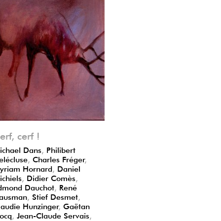
dent
nt
erf, cerf !
ichael Dans
,
Philibert
elécluse
,
Charles Fréger
,
yriam Hornard
,
Daniel
ichiels
,
Didier Comès
,
dmond Dauchot
,
René
ausman
,
Stief Desmet
,
laudie Hunzinger
,
Gaëtan
ocq
,
Jean-Claude Servais
,