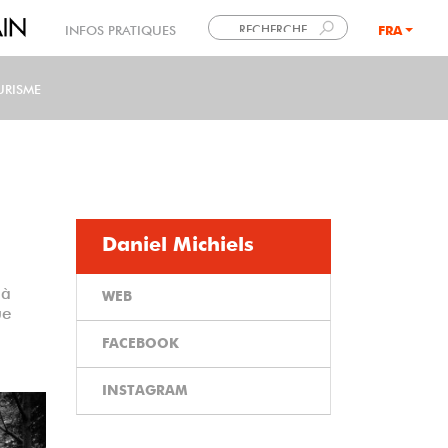
INFOS PRATIQUES
FRA
LANG
URISME
Daniel Michiels
 à
WEB
ue
FACEBOOK
INSTAGRAM