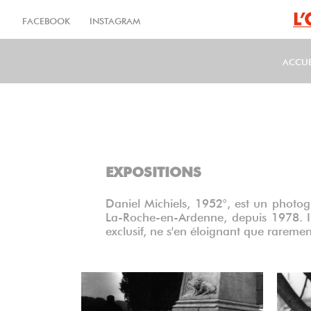
Aller
au
FACEBOOK
INSTAGRAM
contenu
principal
ACCUE
MA
EXPOSITIONS
Daniel Michiels, 1952°, est un photogra
La-Roche-en-Ardenne, depuis 1978. Il
exclusif, ne s'en éloignant que rareme