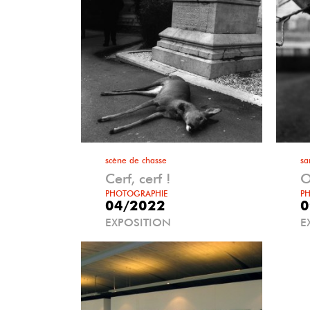
scène de chasse
sa
Cerf, cerf !
O
PHOTOGRAPHIE
P
04/2022
0
EXPOSITION
E