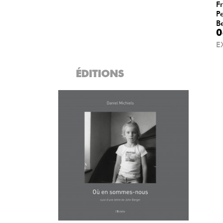
F
P
B
0
E
ÉDITIONS