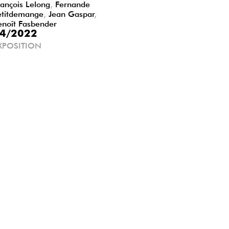
rançois Lelong
,
Fernande
etitdemange
,
Jean Gaspar
,
enoît Fasbender
4/2022
XPOSITION