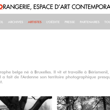
IL
ARCHIVES
ARTISTES
L'OÉDITE
PRESSE
PARTENAIRES
TO
IN NAVIGATION
phe belge né à Bruxelles. Il vit et travaille à Bérismenil,
 a fait de l'Ardenne son territoire photographique presq
nt.