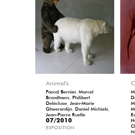
Précédent
Suivant
Précé
Suiva
Animal's
C
Pascal Bernier
,
Marcel
M
Broodtaers
,
Philibert
D
Delécluse
,
Jean-Marie
M
Gheerardijn
,
Daniel Michiels
,
M
Jean-Pierre Ruelle
E
07/2010
H
C
EXPOSITION
N