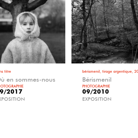
ns titre
bérismenil, tirage argentique, 2
ù en sommes-nous
Bérismenil
HOTOGRAPHIE
PHOTOGRAPHIE
9/2017
09/2010
XPOSITION
EXPOSITION