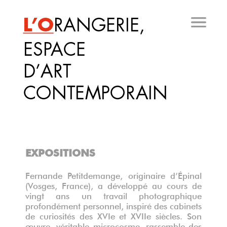
Aller
au
contenu
principal
EXPOSITIONS
Fernande Petitdemange, originaire d’Épinal
(Vosges, France), a développé au cours de
vingt ans un travail photographique
profondément personnel, inspiré des cabinets
de curiosités des XVIe et XVIIe siècles. Son
œuvre, véritable microcosme, rassemble des