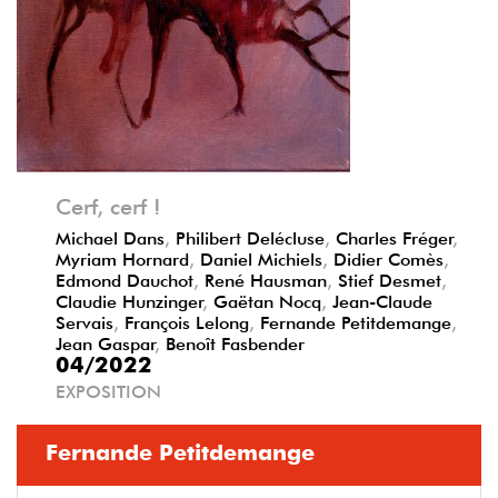
Précédent
Suivant
Cerf, cerf !
Michael Dans
,
Philibert Delécluse
,
Charles Fréger
,
Myriam Hornard
,
Daniel Michiels
,
Didier Comès
,
Edmond Dauchot
,
René Hausman
,
Stief Desmet
,
Claudie Hunzinger
,
Gaëtan Nocq
,
Jean-Claude
Servais
,
François Lelong
,
Fernande Petitdemange
,
Jean Gaspar
,
Benoît Fasbender
04/2022
EXPOSITION
Fernande Petitdemange