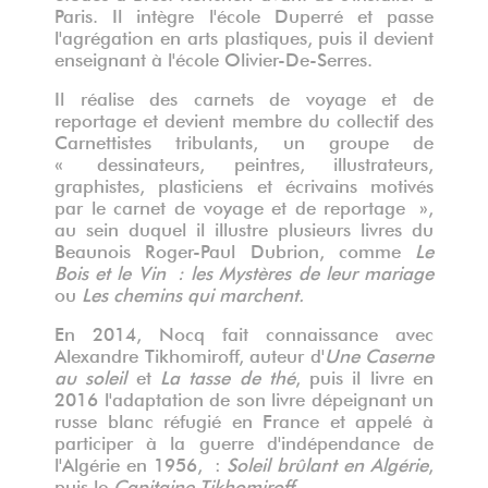
Paris. Il intègre l'école Duperré et passe
l'agrégation en arts plastiques, puis il devient
enseignant à l'école Olivier-De-Serres.
Il réalise des carnets de voyage et de
reportage et devient membre du collectif des
Carnettistes tribulants, un groupe de
« dessinateurs, peintres, illustrateurs,
graphistes, plasticiens et écrivains motivés
par le carnet de voyage et de reportage »
,
au sein duquel il illustre plusieurs livres du
Beaunois Roger-Paul Dubrion, comme
Le
Bois et le Vin : les Mystères de leur mariage
ou
Les chemins qui marchent.
En 2014, Nocq fait connaissance avec
Alexandre Tikhomiroff, auteur d'
Une Caserne
au soleil
et
La tasse de thé
, puis il livre en
2016 l'adaptation de son livre dépeignant un
russe blanc réfugié en France et appelé à
participer à la guerre d'indépendance de
l'Algérie en 1956, :
Soleil brûlant en Algérie
,
puis le
Capitaine Tikhomiroff
.