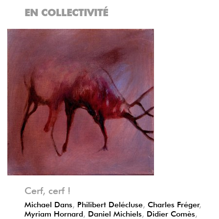
EN COLLECTIVITÉ
Précédent
Suivant
Cerf, cerf !
Michael Dans
,
Philibert Delécluse
,
Charles Fréger
,
Myriam Hornard
,
Daniel Michiels
,
Didier Comès
,