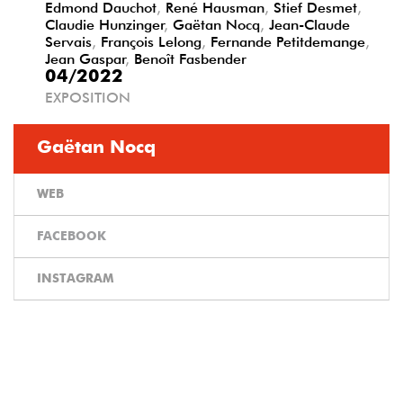
Edmond Dauchot
,
René Hausman
,
Stief Desmet
,
Claudie Hunzinger
,
Gaëtan Nocq
,
Jean-Claude
Servais
,
François Lelong
,
Fernande Petitdemange
,
Jean Gaspar
,
Benoît Fasbender
04/2022
EXPOSITION
Gaëtan Nocq
WEB
FACEBOOK
INSTAGRAM