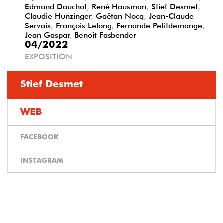
Edmond Dauchot
,
René Hausman
,
Stief Desmet
,
Claudie Hunzinger
,
Gaëtan Nocq
,
Jean-Claude
Servais
,
François Lelong
,
Fernande Petitdemange
,
Jean Gaspar
,
Benoît Fasbender
04/2022
EXPOSITION
Stief Desmet
WEB
FACEBOOK
INSTAGRAM