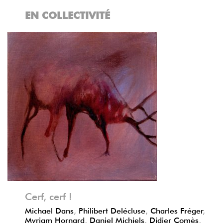
EN COLLECTIVITÉ
Précédent
Suivant
Cerf, cerf !
Michael Dans
,
Philibert Delécluse
,
Charles Fréger
,
Myriam Hornard
,
Daniel Michiels
,
Didier Comès
,