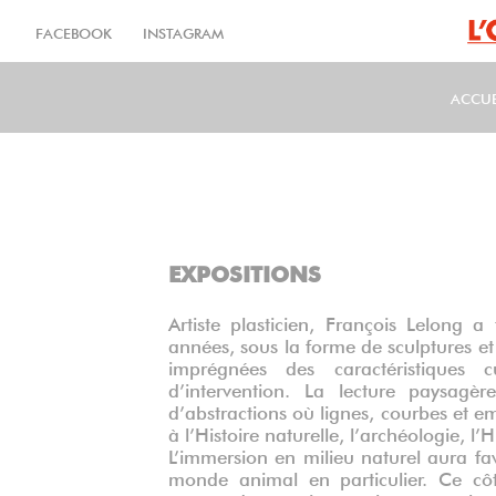
Aller
au
FACEBOOK
INSTAGRAM
contenu
principal
ACCUE
MA
EXPOSITIONS
Artiste plasticien, François Lelong 
années, sous la forme de sculptures et i
imprégnées des caractéristiques cu
d’intervention. La lecture paysagè
d’abstractions où lignes, courbes et
à l’Histoire naturelle, l’archéologie, l’
L’immersion en milieu naturel aura fa
monde animal en particulier. Ce côt