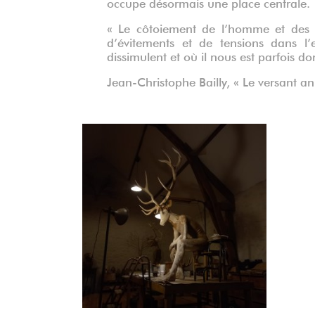
occupe désormais une place centrale.
« Le côtoiement de l’homme et des 
d’évitements et de tensions dans l
dissimulent et où il nous est parfois don
Jean-Christophe Bailly, « Le versant a