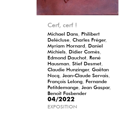
Précédent
Suivant
Cerf, cerf !
Michael Dans
,
Philibert
Delécluse
,
Charles Fréger
,
Myriam Hornard
,
Daniel
Michiels
,
Didier Comès
,
Edmond Dauchot
,
René
Hausman
,
Stief Desmet
,
Claudie Hunzinger
,
Gaëtan
Nocq
,
Jean-Claude Servais
,
François Lelong
,
Fernande
Petitdemange
,
Jean Gaspar
,
Benoît Fasbender
04/2022
EXPOSITION