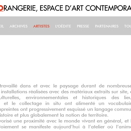
IL
ARCHIVES
ARTISTES
L'OÉDITE
PRESSE
PARTENAIRES
TO
IN NAVIGATION
a travaillé dans et avec le paysage durant de nombreus
nstallations réalisées avec des matériaux extraits sur site, 
lturelles, environnementales et historiques des lie
re et le collectage in situ ont alimenté un vocabulai
 empreintes ont progressivement esquissé un langage comm
Histoire et plus globalement la notion de territoire.
vorisé une proximité avec le monde vivant en général, et 
oiement se manifeste aujourd’hui à l’atelier où l’anim