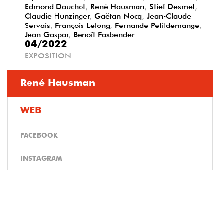
Edmond Dauchot
,
René Hausman
,
Stief Desmet
,
Claudie Hunzinger
,
Gaëtan Nocq
,
Jean-Claude
Servais
,
François Lelong
,
Fernande Petitdemange
,
Jean Gaspar
,
Benoît Fasbender
04/2022
EXPOSITION
René Hausman
WEB
FACEBOOK
INSTAGRAM