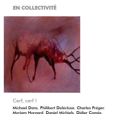
EN COLLECTIVITÉ
Précédent
Suivant
Cerf, cerf !
Michael Dans
,
Philibert Delécluse
,
Charles Fréger
,
Myriam Hornard
,
Daniel Michiels
,
Didier Comès
,