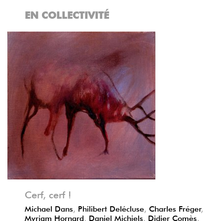
EN COLLECTIVITÉ
Précédent
Suivant
Cerf, cerf !
Michael Dans
,
Philibert Delécluse
,
Charles Fréger
,
Myriam Hornard
,
Daniel Michiels
,
Didier Comès
,