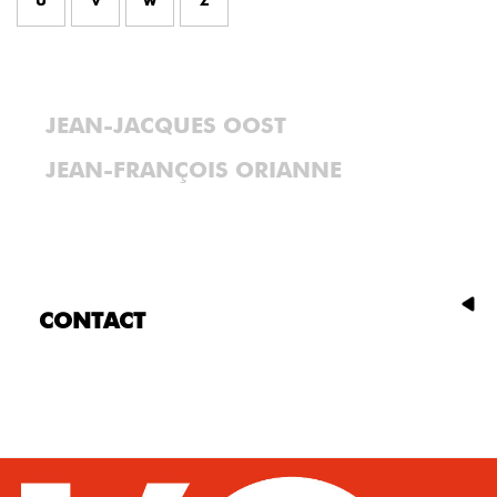
U
V
W
Z
JEAN-JACQUES OOST
JEAN-FRANÇOIS ORIANNE
CONTACT