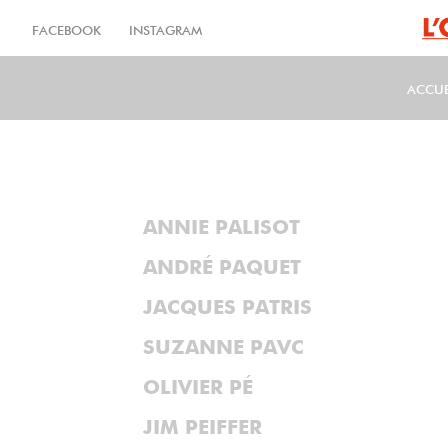
Aller
au
FACEBOOK
INSTAGRAM
contenu
principal
ACCUE
MA
ANNIE PALISOT
ANDRÉ PAQUET
JACQUES PATRIS
SUZANNE PAVC
OLIVIER PÉ
JIM PEIFFER