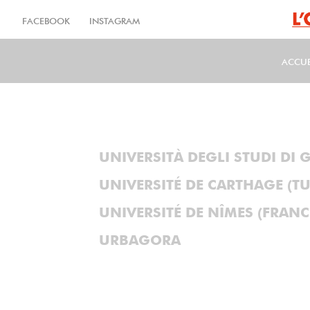
Aller
au
FACEBOOK
INSTAGRAM
contenu
principal
ACCUE
MA
UNIVERSITÀ DEGLI STUDI DI G
UNIVERSITÉ DE CARTHAGE (TU
UNIVERSITÉ DE NÎMES (FRANC
URBAGORA