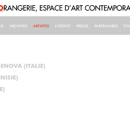
IL
ARCHIVES
ARTISTES
L'OÉDITE
PRESSE
PARTENAIRES
TO
IN NAVIGATION
ENOVA (ITALIE)
NISIE)
E)